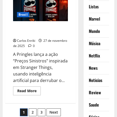
relação
com
Listas
David
Harbour
Brasil
Marvel
Pringles lança ação “Preços
Mundo
Sinistros”
Carlos Enriki
27 de novembro
Música
de 2025
0
A Pringles lança a ação
Netflix
“Preços Sinistros” inspirada
em Stranger Things,
News
usando inteligência
Noticias
artificial para derrubar o...
Read
Read More
Review
more
about
Pringles
Saude
lança
ação
Paginação
1
2
3
Next
“Preços
Sinistros”