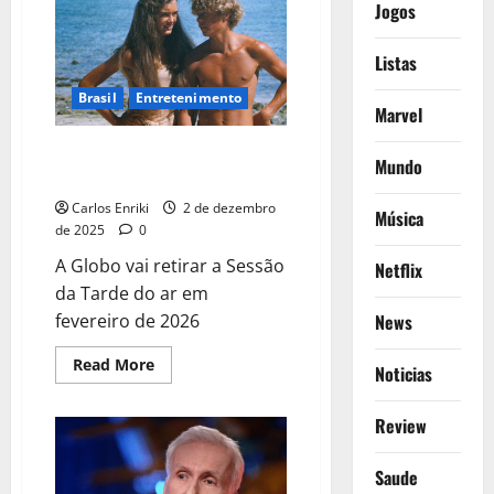
Jogos
pela
compra
da
Warner
Listas
Bros
Brasil
Entretenimento
Marvel
Globo prepara o fim da Sessão
Mundo
da Tarde
Carlos Enriki
2 de dezembro
Música
de 2025
0
A Globo vai retirar a Sessão
Netflix
da Tarde do ar em
News
fevereiro de 2026
Read
Read More
Noticias
more
about
Globo
Review
prepara
o
fim
da
Saude
Sessão