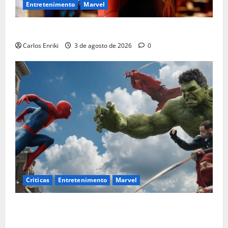
Entretenimento
Marvel
Homem-Aranha: Um Novo Dia supera US$ 1 bilhão
Carlos Enriki
3 de agosto de 2026
0
Criticas
Entretenimento
Marvel
Homem-Aranha: Um Novo Dia é o melhor filme solo
do herói no MCU