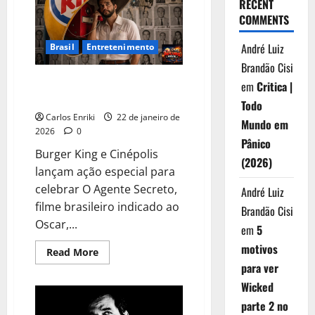
Semana
RECENT
do
COMMENTS
Cinema
2026
André Luiz
Brasil
Entretenimento
Brandão Cisi
BK lança campanha para apoiar
em
Critica |
O Agente Secreto
Todo
Carlos Enriki
22 de janeiro de
Mundo em
2026
0
Pânico
Burger King e Cinépolis
(2026)
lançam ação especial para
celebrar O Agente Secreto,
André Luiz
filme brasileiro indicado ao
Brandão Cisi
Oscar,...
em
5
motivos
Read
Read More
more
para ver
about
BK
Wicked
lança
campanha
parte 2 no
para