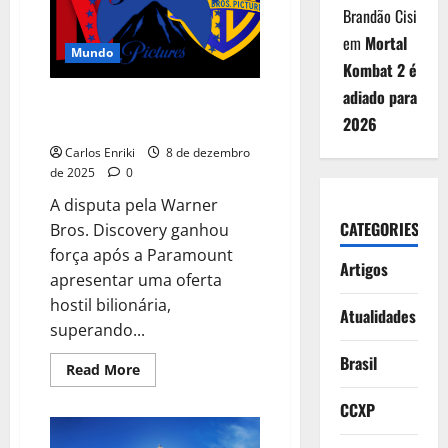
com
Brandão Cisi
quatro
indicações
em
Mortal
ao
Mundo
Oscar
Kombat 2 é
adiado para
Paramount lança oferta hostil e
2026
ameaça acordo da Warner
Carlos Enriki
8 de dezembro
de 2025
0
A disputa pela Warner
CATEGORIES
Bros. Discovery ganhou
força após a Paramount
Artigos
apresentar uma oferta
hostil bilionária,
Atualidades
superando...
Brasil
Read
Read More
more
about
CCXP
Paramount
lança
oferta