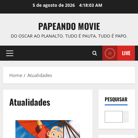
Skip
5 de agosto de 2026
4:18:04 AM
to
content
PAPEANDO MOVIE
DO OSCAR AO PLANALTO. TUDO É PAUTA, TUDO É PAPO.
LIVE
Primary
Menu
Home
Atualidades
Atualidades
PESQUISAR
Pesqui