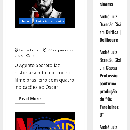
apoiar
cinema
O
Agente
Secreto
André Luiz
Brasil
Entretenimento
Brandão Cisi
em
Critica |
O Agente Secreto faz história
Dollhouse
com quatro indicações ao Oscar
Carlos Enriki
22 de janeiro de
André Luiz
2026
0
Brandão Cisi
O Agente Secreto faz
em
Cacau
história sendo o primeiro
Protassio
filme brasileiro com quatro
confirma
indicações ao Oscar
produção
Read
de “Os
Read More
more
Farofeiros
about
O
3”
Agente
Secreto
faz
André Luiz
história