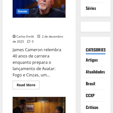
da
Tarde
Séries
Gente
A jornada de James Cameron
até Avatar: Fogo e Cinzas
Carlos Enriki
2 de dezembro
de 2025
0
CATEGORIES
James Cameron relembra
40 anos de carreira
Artigos
enquanto prepara o
lançamento de Avatar:
Atualidades
Fogo e Cinzas, um...
Brasil
Read
Read More
more
about
CCXP
A
jornada
de
James
Criticas
Cameron
até