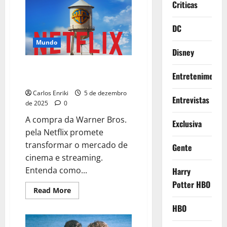
hostil
Criticas
e
ameaça
acordo
DC
da
Warner
Mundo
Disney
Netflix vence disputa pela
Entretenimento
compra da Warner Bros
Carlos Enriki
5 de dezembro
Entrevistas
de 2025
0
A compra da Warner Bros.
Exclusiva
pela Netflix promete
transformar o mercado de
Gente
cinema e streaming.
Entenda como...
Harry
Potter HBO
Read
Read More
more
about
HBO
Netflix
vence
disputa