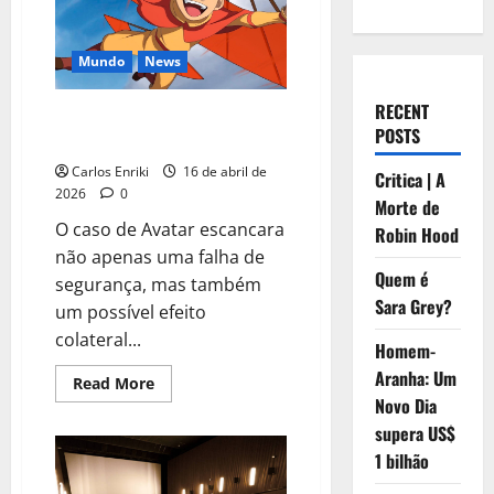
Mundo
News
RECENT
Avatar: A Lenda de Aang vaza
POSTS
completo na internet
Carlos Enriki
16 de abril de
Critica | A
2026
0
Morte de
O caso de Avatar escancara
Robin Hood
não apenas uma falha de
Quem é
segurança, mas também
Sara Grey?
um possível efeito
colateral...
Homem-
Aranha: Um
Read
Read More
more
Novo Dia
about
Avatar:
supera US$
A
1 bilhão
Lenda
de
Aang