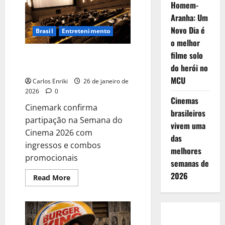
Homem-
vaza
completo
Aranha: Um
na
internet
Novo Dia é
Brasil
Entretenimento
o melhor
filme solo
Cinemark confirma partipação
na Semana do Cinema 2026
do herói no
MCU
Carlos Enriki
26 de janeiro de
2026
0
Cinemas
Cinemark confirma
brasileiros
partipação na Semana do
vivem uma
Cinema 2026 com
das
ingressos e combos
melhores
promocionais
semanas de
2026
Read
Read More
more
about
Cinemark
confirma
partipação
na