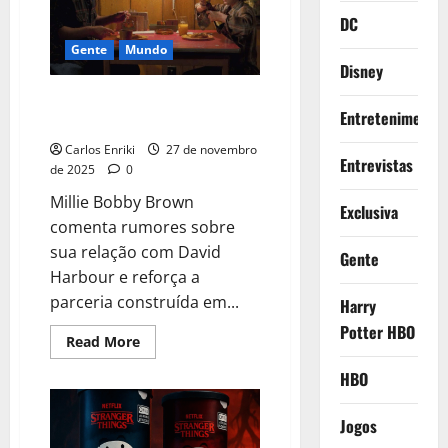
Avatar:
DC
Fogo
e
Gente
Mundo
Cinzas
Disney
Millie Bobby Brown fala sobre
Entretenimento
relação com David Harbour
Carlos Enriki
27 de novembro
Entrevistas
de 2025
0
Millie Bobby Brown
Exclusiva
comenta rumores sobre
sua relação com David
Gente
Harbour e reforça a
parceria construída em...
Harry
Potter HBO
Read
Read More
more
about
HBO
Millie
Bobby
Brown
Jogos
fala
sobre