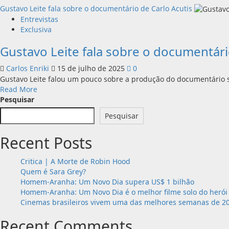
Gustavo Leite fala sobre o documentário de Carlo Acutis
Entrevistas
Exclusiva
Gustavo Leite fala sobre o documentári
Carlos Enriki
15 de julho de 2025
0
Gustavo Leite falou um pouco sobre a produção do documentário s
Read
Read More
more
Pesquisar
about
Pesquisar
Gustavo
Leite
Recent Posts
fala
sobre
o
Critica | A Morte de Robin Hood
documentário
Quem é Sara Grey?
de
Homem-Aranha: Um Novo Dia supera US$ 1 bilhão
Carlo
Homem-Aranha: Um Novo Dia é o melhor filme solo do heró
Acutis
Cinemas brasileiros vivem uma das melhores semanas de 2
Recent Comments