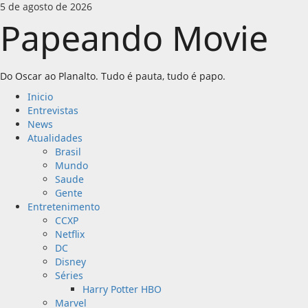
Skip
5 de agosto de 2026
to
Papeando Movie
content
Do Oscar ao Planalto. Tudo é pauta, tudo é papo.
Primary
Inicio
Menu
Entrevistas
News
Atualidades
Brasil
Mundo
Saude
Gente
Entretenimento
CCXP
Netflix
DC
Disney
Séries
Harry Potter HBO
Marvel