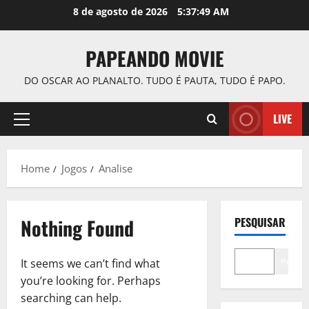
Skip
8 de agosto de 2026
5:37:49 AM
to
content
PAPEANDO MOVIE
DO OSCAR AO PLANALTO. TUDO É PAUTA, TUDO É PAPO.
LIVE
Primary
Menu
Home
Jogos
Analise
Nothing Found
PESQUISAR
Pesqui
It seems we can’t find what
you’re looking for. Perhaps
searching can help.