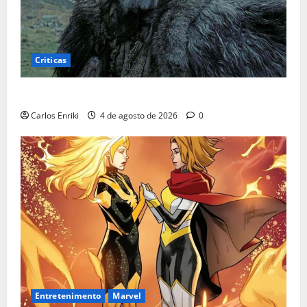
Criticas
Critica | A Morte de Robin Hood
Carlos Enriki
4 de agosto de 2026
0
Entretenimento
Marvel