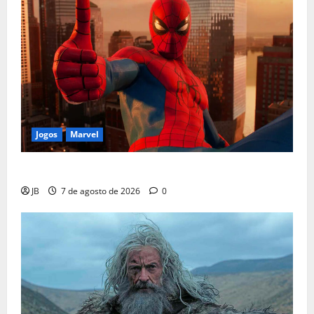
Jogos
Marvel
Insomniac Lança Correção em Novo Traje do Aranha
JB
7 de agosto de 2026
0