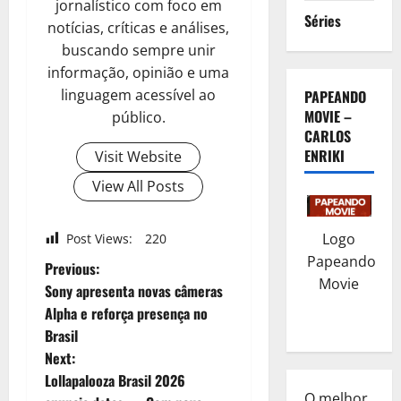
jornalístico com foco em
Séries
notícias, críticas e análises,
buscando sempre unir
informação, opinião e uma
linguagem acessível ao
PAPEANDO
MOVIE –
público.
CARLOS
ENRIKI
Visit Website
View All Posts
Logo
Post Views:
220
Papeando
P
Previous:
Movie
Sony apresenta novas câmeras
o
Alpha e reforça presença no
Brasil
s
Next:
t
Lollapalooza Brasil 2026
O melhor