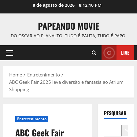
Skip
8 de agosto de 2026
8:12:11 PM
to
content
PAPEANDO MOVIE
DO OSCAR AO PLANALTO. TUDO É PAUTA, TUDO É PAPO.
LIVE
Primary
Menu
Home
Entretenimento
ABC Geek Fair 2025 leva diversão e fantasia ao Atrium
Shopping
PESQUISAR
Entretenimento
ABC Geek Fair
Pesqui