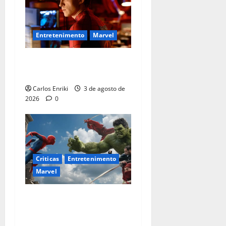
Entretenimento
Marvel
Homem-Aranha: Um Novo
Dia supera US$ 1 bilhão
Carlos Enriki
3 de agosto de
2026
0
Criticas
Entretenimento
Marvel
Homem-Aranha: Um Novo
Dia é o melhor filme solo do
herói no MCU