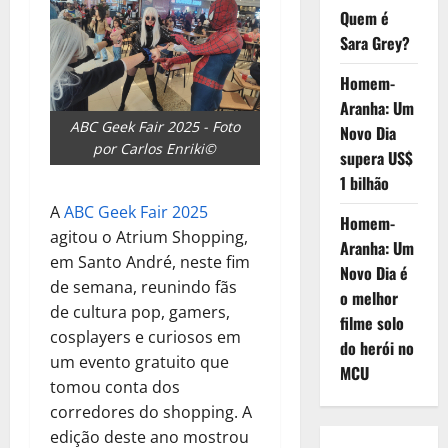
Quem é
Sara Grey?
Homem-
Aranha: Um
ABC Geek Fair 2025 - Foto
Novo Dia
por Carlos Enriki©
supera US$
1 bilhão
A
ABC Geek Fair 2025
Homem-
agitou o Atrium Shopping,
Aranha: Um
em Santo André, neste fim
Novo Dia é
de semana, reunindo fãs
o melhor
de cultura pop, gamers,
filme solo
cosplayers e curiosos em
do herói no
um evento gratuito que
MCU
tomou conta dos
corredores do shopping. A
edição deste ano mostrou