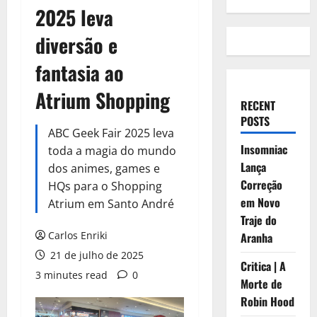
2025 leva
diversão e
fantasia ao
Atrium Shopping
RECENT
POSTS
ABC Geek Fair 2025 leva
Insomniac
toda a magia do mundo
Lança
dos animes, games e
Correção
HQs para o Shopping
em Novo
Atrium em Santo André
Traje do
Carlos Enriki
Aranha
21 de julho de 2025
Critica | A
3 minutes read
0
Morte de
Robin Hood