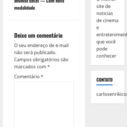
anuncia datas — Com nova
n
site de
modalidade
noticias
a
de cinema
e
v
Deixe um comentário
entretenimen
i
que você
O seu endereço de e-mail
pode
g
não será publicado.
conhecer
Campos obrigatórios são
a
marcados com
*
t
Comentário
*
CONTATO
i
carlosenriki
o
n