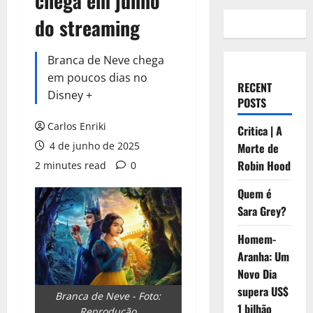
chega em junho
do streaming
Branca de Neve chega
em poucos dias no
RECENT
Disney +
POSTS
Carlos Enriki
Critica | A
4 de junho de 2025
Morte de
Robin Hood
2 minutes read
0
Quem é
Sara Grey?
Homem-
Aranha: Um
Novo Dia
supera US$
Branca de Neve - Foto:
1 bilhão
Reprodução