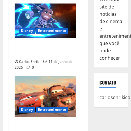
site de
noticias
de cinema
e
Disney
Entretenimento
entretenimen
que você
‘Dragon Striker’ está
pode
disponível no Disney+
conhecer
Carlos Enriki
11 de junho de
2026
0
CONTATO
carlosenriki
Disney
Entretenimento
Carros comemora hoje 20