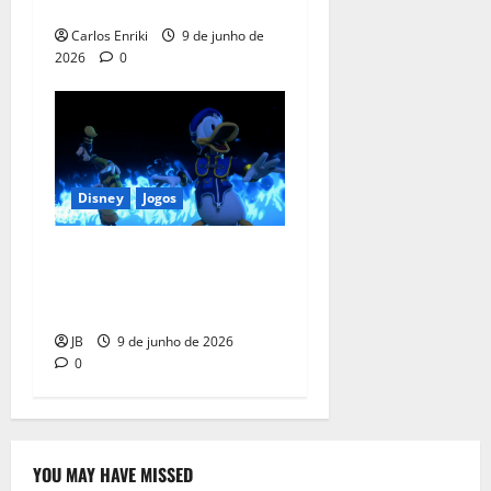
anos desde seu lançamento
Carlos Enriki
9 de junho de
2026
0
Disney
Jogos
Kingdom Hearts 4 Ganha
Novo Trailer Cheio de
Surpresas
JB
9 de junho de 2026
0
YOU MAY HAVE MISSED