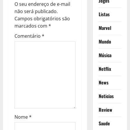
Jogos
v
O seu endereço de e-mail
não será publicado.
i
Listas
Campos obrigatórios são
g
marcados com
*
Marvel
Comentário
*
a
Mundo
t
Música
i
Netflix
o
News
n
Noticias
Review
Nome
*
Saude