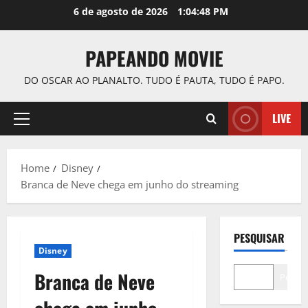
Skip
6 de agosto de 2026
1:04:49 PM
to
content
PAPEANDO MOVIE
DO OSCAR AO PLANALTO. TUDO É PAUTA, TUDO É PAPO.
LIVE
Primary
Menu
Home
Disney
Branca de Neve chega em junho do streaming
PESQUISAR
Disney
Branca de Neve
Pesqui