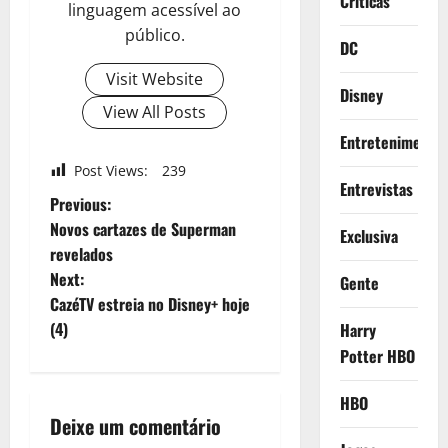
Criticas
linguagem acessível ao
público.
DC
Visit Website
Disney
View All Posts
Entretenimento
Post Views:
239
Entrevistas
P
Previous:
Novos cartazes de Superman
Exclusiva
o
revelados
Next:
Gente
s
CazéTV estreia no Disney+ hoje
t
(4)
Harry
Potter HBO
n
HBO
a
Deixe um comentário