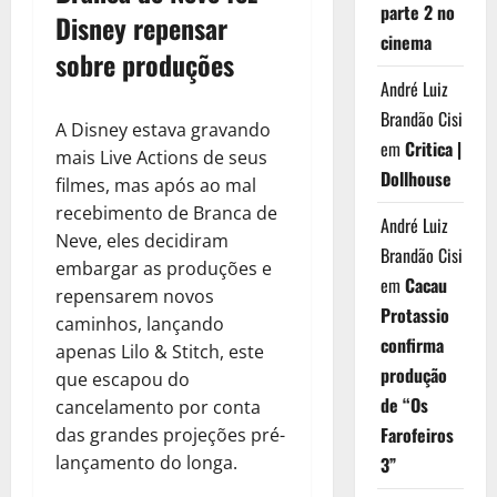
parte 2 no
Disney repensar
cinema
sobre produções
André Luiz
Brandão Cisi
A Disney estava gravando
em
Critica |
mais Live Actions de seus
Dollhouse
filmes, mas após ao mal
recebimento de Branca de
André Luiz
Neve, eles decidiram
Brandão Cisi
embargar as produções e
em
Cacau
repensarem novos
Protassio
caminhos, lançando
confirma
apenas Lilo & Stitch, este
produção
que escapou do
de “Os
cancelamento por conta
Farofeiros
das grandes projeções pré-
lançamento do longa.
3”