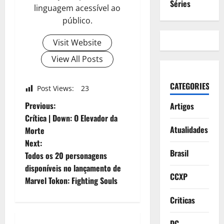
Séries
linguagem acessível ao
público.
Visit Website
View All Posts
CATEGORIES
Post Views:
23
P
Previous:
Artigos
Crítica | Down: O Elevador da
o
Atualidades
Morte
Next:
s
Brasil
Todos os 20 personagens
t
disponíveis no lançamento de
CCXP
Marvel Tokon: Fighting Souls
n
Criticas
a
DC