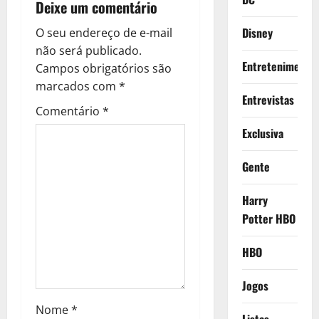
Deixe um comentário
v
Disney
O seu endereço de e-mail
i
não será publicado.
Entretenimento
g
Campos obrigatórios são
marcados com
*
a
Entrevistas
Comentário
*
t
Exclusiva
i
Gente
o
Harry
n
Potter HBO
HBO
Jogos
Nome
*