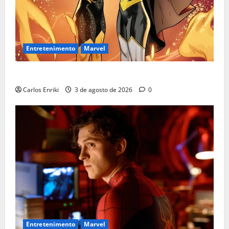
Entretenimento
Marvel
Quem é Sara Grey?
Carlos Enriki
3 de agosto de 2026
0
Entretenimento
Marvel