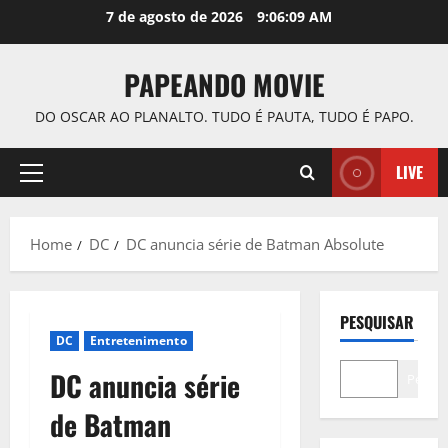
Skip
7 de agosto de 2026
9:06:10 AM
to
content
PAPEANDO MOVIE
DO OSCAR AO PLANALTO. TUDO É PAUTA, TUDO É PAPO.
LIVE
Primary
Menu
Home
DC
DC anuncia série de Batman Absolute
PESQUISAR
DC
Entretenimento
DC anuncia série
Pesqui
de Batman