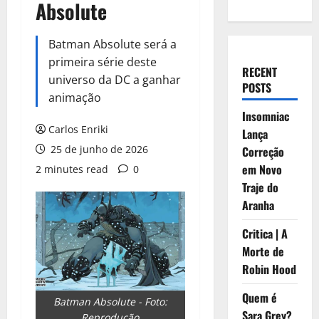
Absolute
Batman Absolute será a
primeira série deste
RECENT
universo da DC a ganhar
POSTS
animação
Insomniac
Carlos Enriki
Lança
25 de junho de 2026
Correção
em Novo
2 minutes read
0
Traje do
Aranha
Critica | A
Morte de
Robin Hood
Quem é
Batman Absolute - Foto:
Sara Grey?
Reprodução