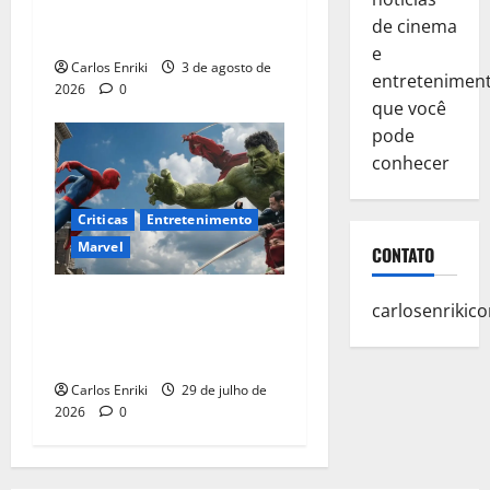
Homem-Aranha: Um Novo
de cinema
Dia supera US$ 1 bilhão
e
Carlos Enriki
3 de agosto de
entretenimen
2026
0
que você
pode
conhecer
Criticas
Entretenimento
Marvel
CONTATO
Homem-Aranha: Um Novo
carlosenriki
Dia é o melhor filme solo do
herói no MCU
Carlos Enriki
29 de julho de
2026
0