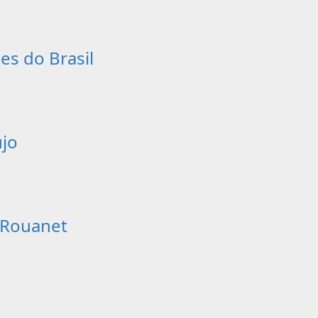
es do Brasil
ujo
i Rouanet