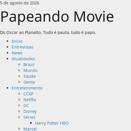
Skip
5 de agosto de 2026
to
Papeando Movie
content
Do Oscar ao Planalto. Tudo é pauta, tudo é papo.
Primary
Inicio
Menu
Entrevistas
News
Atualidades
Brasil
Mundo
Saude
Gente
Entretenimento
CCXP
Netflix
DC
Disney
Séries
Harry Potter HBO
Marvel