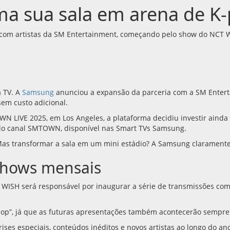
ma sua sala em arena de K
o com artistas da SM Entertainment, começando pelo show do NCT 
 TV. A
Samsung
anunciou a expansão da parceria com a SM Enterta
em custo adicional.
N LIVE 2025, em Los Angeles, a plataforma decidiu investir ainda 
elo canal SMTOWN, disponível nas Smart TVs Samsung.
 Mas transformar a sala em um mini estádio? A Samsung clarament
shows mensais
 WISH será responsável por inaugurar a série de transmissões c
-pop”, já que as futuras apresentações também acontecerão sempr
ses especiais, conteúdos inéditos e novos artistas ao longo do a