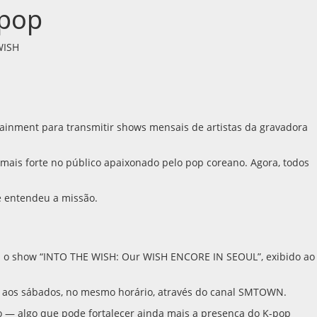
-pop
WISH
inment para transmitir shows mensais de artistas da gravadora
mais forte no público apaixonado pelo pop coreano. Agora, todos
e entendeu a missão.
om o show “INTO THE WISH: Our WISH ENCORE IN SEOUL”, exibido ao
e aos sábados, no mesmo horário, através do canal SMTOWN.
no — algo que pode fortalecer ainda mais a presença do K-pop