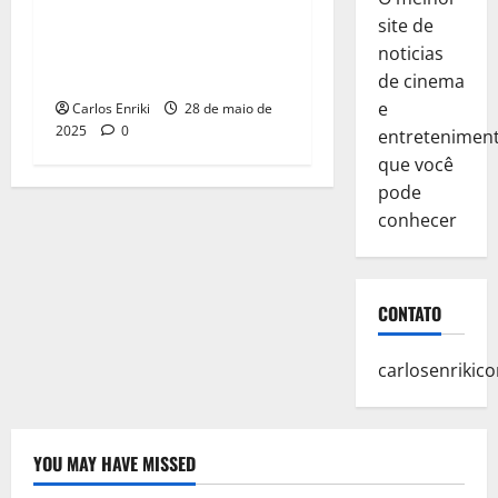
Arabella Stanton já
site de
interpretou Matilda em
noticias
Musical
de cinema
e
Carlos Enriki
28 de maio de
2025
0
entretenimen
que você
pode
conhecer
CONTATO
carlosenriki
YOU MAY HAVE MISSED