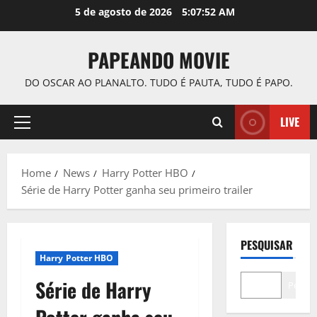
Skip
5 de agosto de 2026
5:07:53 AM
to
content
PAPEANDO MOVIE
DO OSCAR AO PLANALTO. TUDO É PAUTA, TUDO É PAPO.
LIVE
Primary
Menu
Home
News
Harry Potter HBO
Série de Harry Potter ganha seu primeiro trailer
PESQUISAR
Harry Potter HBO
Série de Harry
Pesqui