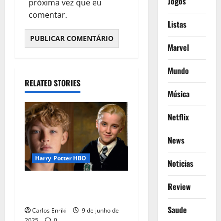
Jogos
próxima vez que eu
comentar.
Listas
Marvel
Mundo
RELATED STORIES
Música
Netflix
News
Harry Potter HBO
Noticias
HBO revela novos nomes do
Review
elenco da série Harry Potter
Saude
Carlos Enriki
9 de junho de
2025
0