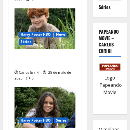
Séries
PAPEANDO
Harry Potter HBO
News
MOVIE –
Séries
CARLOS
ENRIKI
Dominic McLaughlin é o
novo Ron Weasley
Carlos Enriki
28 de maio de
Logo
2025
0
Papeando
Movie
Harry Potter HBO
Séries
O melhor