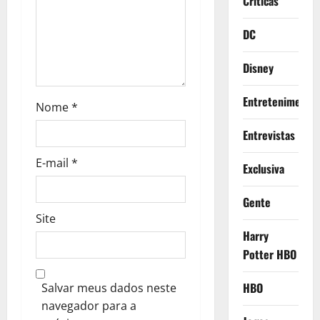
Criticas
o
n
DC
Disney
Entretenimento
Nome
*
Entrevistas
E-mail
*
Exclusiva
Gente
Site
Harry
Potter HBO
HBO
Salvar meus dados neste
navegador para a