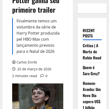
Potter ganha seu
primeiro trailer
Finalmente temos um
vislumbre da série de
RECENT
Harry Potter produzida
POSTS
pel HBO Max com
lançamento previsto
Critica | A
para o Natal de 2026
Morte de
Robin Hood
Carlos Enriki
Quem é
25 de março de 2026
Sara Grey?
2 minutes read
0
Homem-
Aranha: Um
Novo Dia
supera US$
1 bilhão