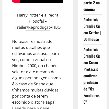
parte 2 no
cinema
Harry Potter e a Pedra
André Luiz
Filosofal –
Brandão Cisi
Trailer/Reprodução/HBO
em
Critica |
Dollhouse
No teaser é mostrado
muitos detalhes que
André Luiz
estávamos ansiosos para
Brandão Cisi
ver, como o visual da
em
Cacau
Nimbus 2000, do chapéu
Protassio
seletor e até mesmo de
confirma
alguns personagens como
produção
é o caso de Snape que
de “Os
tínhamos muitas dúvidas
Farofeiros
por conta de terem
3”
escolhido o ator Paapa
Essiedu para o papel,