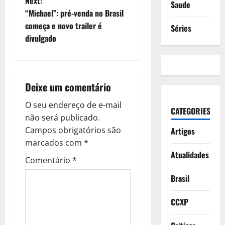
o
Next:
Saude
“Michael”: pré-venda no Brasil
s
começa e novo trailer é
Séries
t
divulgado
n
a
Deixe um comentário
v
O seu endereço de e-mail
CATEGORIES
não será publicado.
i
Campos obrigatórios são
Artigos
g
marcados com
*
Atualidades
Comentário
*
a
Brasil
t
CCXP
i