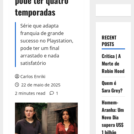
pode ter quatro
temporadas
Série que adapta
franquia de grande
RECENT
sucesso no Playstation,
POSTS
pode ter um final
arrastado e nada
Critica | A
satisfatório
Morte de
Robin Hood
Carlos Enriki
Quem é
22 de maio de 2025
Sara Grey?
2 minutes read
1
Homem-
Aranha: Um
Novo Dia
supera US$
1 bilhão