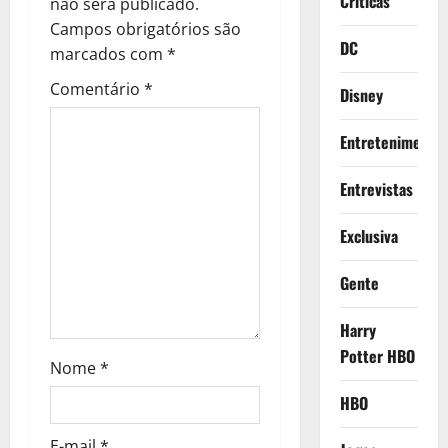
Criticas
não será publicado.
i
Campos obrigatórios são
o
DC
marcados com
*
n
Comentário
*
Disney
Entretenimento
Entrevistas
Exclusiva
Gente
Harry
Potter HBO
Nome
*
HBO
E-mail
*