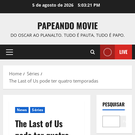
Skip
5 de agosto de 2026
5:03:22 PM
to
content
PAPEANDO MOVIE
DO OSCAR AO PLANALTO. TUDO É PAUTA, TUDO É PAPO.
LIVE
Primary
Menu
Home
Séries
The Last of Us pode ter quatro temporadas
PESQUISAR
News
Séries
The Last of Us
Pesqui