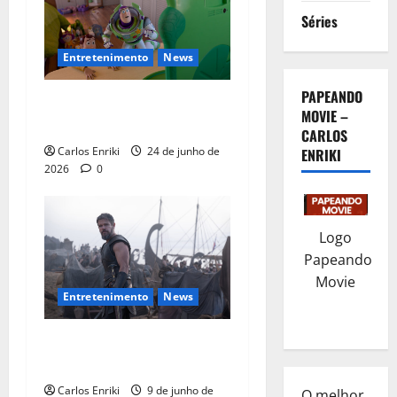
Séries
Entretenimento
News
PAPEANDO
Toy Story 5 quebra recordes
MOVIE –
em sua estreia
CARLOS
Carlos Enriki
24 de junho de
ENRIKI
2026
0
Logo
Papeando
Movie
Entretenimento
News
A Odisseia terá pré venda de
ingressos a partir de 16/06
Carlos Enriki
9 de junho de
O melhor