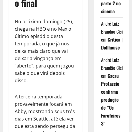
o final
parte 2 no
cinema
No próximo domingo (25),
André Luiz
chega na HBO e no Max o
Brandão Cisi
último episódio desta
em
Critica |
temporada, o que já nos
Dollhouse
deixa mais claro que vai
deixar a vingança em
André Luiz
“aberto”, para quem jogou
Brandão Cisi
sabe o que virá depois
em
Cacau
disso.
Protassio
confirma
A terceira temporada
produção
provavelmente focará em
de “Os
Abby, mostrando seus três
Farofeiros
dias em Seattle, até ela ver
3”
que esta sendo perseguida