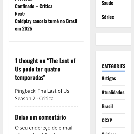
P
Saude
Confinado – Critica
o
Next:
Séries
Coldplay cancela turnê no Brasil
s
em 2025
t
n
1 thought on “
The Last of
a
CATEGORIES
Us pode ter quatro
v
temporadas
”
Artigos
i
Pingback:
The Last of Us
Atualidades
g
Season 2 - Critica
Brasil
a
Deixe um comentário
CCXP
t
O seu endereço de e-mail