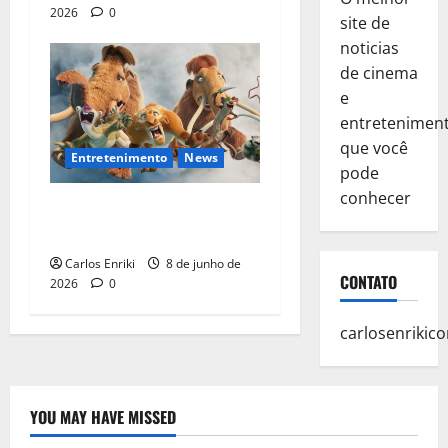
2026
0
site de
noticias
de cinema
e
entretenimen
que você
Entretenimento
News
pode
conhecer
‘A Era do Gelo: Mundo de
Lava’ ganha teaser
Carlos Enriki
8 de junho de
CONTATO
2026
0
carlosenriki
YOU MAY HAVE MISSED