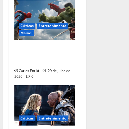
Criticas
Entretenimento
Marvel
Homem-Aranha: Um Novo
Dia é o melhor filme solo do
herói no MCU
Carlos Enriki
29 de julho de
2026
0
Criticas
Entretenimento