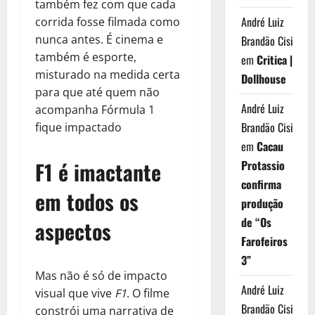
também fez com que cada
André Luiz
corrida fosse filmada como
nunca antes. É cinema e
Brandão Cisi
também é esporte,
em
Critica |
misturado na medida certa
Dollhouse
para que até quem não
André Luiz
acompanha Fórmula 1
Brandão Cisi
fique impactado
em
Cacau
F1 é imactante
Protassio
confirma
em todos os
produção
de “Os
aspectos
Farofeiros
3”
Mas não é só de impacto
André Luiz
visual que vive
F1
. O filme
Brandão Cisi
constrói uma narrativa de