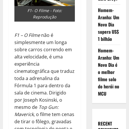
Homem-
F1- O Filme - Foto:
Aranha: Um
Reprodução
Novo Dia
supera US$
F1 – O Filme
não é
1 bilhão
simplesmente um longa
sobre carros correndo em
Homem-
alta velocidade, é uma
Aranha: Um
experiência
Novo Dia é
cinematográfica que traduz
o melhor
toda a adrenalina da
filme solo
Fórmula 1 para dentro da
do herói no
sala de cinema. Dirigido
MCU
por Joseph Kosinski, o
mesmo de
Top Gun:
Maverick
, o filme tem cenas
de tirar o fôlego, gravadas
RECENT
com tecnologia de ponta e