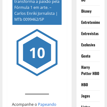
transforma a paixão pela
Fórmula 1 em arte.
–
Disney
Carlos Enriki Jornalista |
MTb 0099462/SP
Entretenimento
Entrevistas
Exclusiva
10
Gente
Harry
Potter HBO
HBO
Jogos
Acompanhe o
Papeando