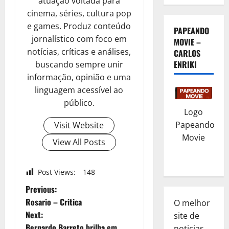
atuação voltada para
cinema, séries, cultura pop
e games. Produz conteúdo
PAPEANDO
jornalístico com foco em
MOVIE –
notícias, críticas e análises,
CARLOS
ENRIKI
buscando sempre unir
informação, opinião e uma
linguagem acessível ao
público.
Logo
Papeando
Visit Website
Movie
View All Posts
Post Views:
148
P
Previous:
Rosario – Critica
O melhor
o
Next:
site de
Bernardo Barreto brilha em
noticias