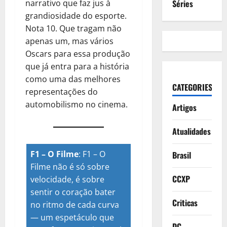
Séries
narrativo que faz jus à
grandiosidade do esporte.
Nota 10. Que tragam não
apenas um, mas vários
Oscars para essa produção
que já entra para a história
como uma das melhores
CATEGORIES
representações do
automobilismo no cinema.
Artigos
Atualidades
F1 – O Filme
:
F1 – O
Brasil
Filme não é só sobre
CCXP
velocidade, é sobre
sentir o coração bater
Criticas
no ritmo de cada curva
— um espetáculo que
DC