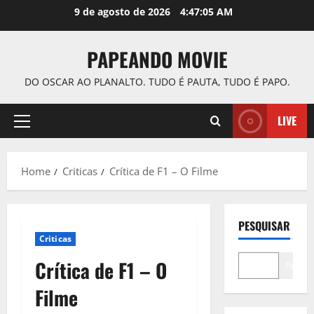
Skip
9 de agosto de 2026
4:47:06 AM
to
content
PAPEANDO MOVIE
DO OSCAR AO PLANALTO. TUDO É PAUTA, TUDO É PAPO.
LIVE
Primary
Menu
Home
Criticas
Crítica de F1 – O Filme
PESQUISAR
Criticas
Crítica de F1 – O
Pesqui
Filme