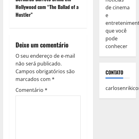
s
Hollywood com “The Ballad of a
de cinema
t
Hustler”
e
entretenimen
n
que você
pode
a
Deixe um comentário
conhecer
v
O seu endereço de e-mail
não será publicado.
i
Campos obrigatórios são
CONTATO
g
marcados com
*
carlosenriki
Comentário
*
a
t
i
o