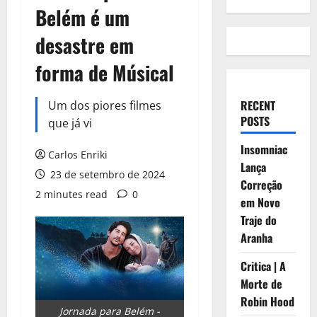
Belém é um
desastre em
forma de Músical
RECENT
Um dos piores filmes
POSTS
que já vi
Insomniac
Carlos Enriki
Lança
23 de setembro de 2024
Correção
2 minutes read
0
em Novo
Traje do
Aranha
Critica | A
Morte de
Robin Hood
Jornada para Belém -