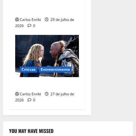
Dia é o melhor filme solo do
herói no MCU
Carlos Enriki
29 de julho de
2026
0
Criticas
Entretenimento
Critica | Supergirl
Carlos Enriki
27 de julho de
2026
0
YOU MAY HAVE MISSED