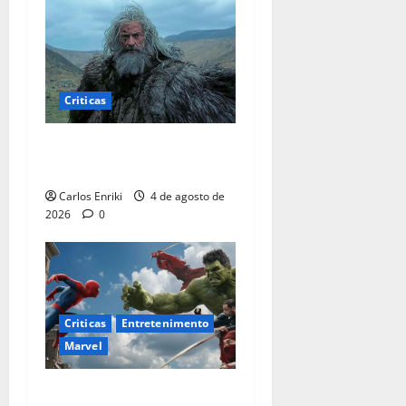
Criticas
Critica | A Morte de Robin
Hood
Carlos Enriki
4 de agosto de
2026
0
Criticas
Entretenimento
Marvel
Homem-Aranha: Um Novo