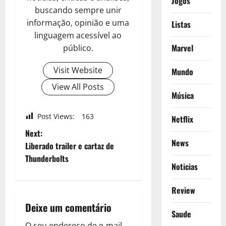
Jogos
buscando sempre unir
informação, opinião e uma
Listas
linguagem acessível ao
Marvel
público.
Visit Website
Mundo
View All Posts
Música
Post Views:
163
Netflix
P
Next:
News
Liberado trailer e cartaz de
o
Thunderbolts
Noticias
s
Review
t
Deixe um comentário
Saude
n
O seu endereço de e-mail