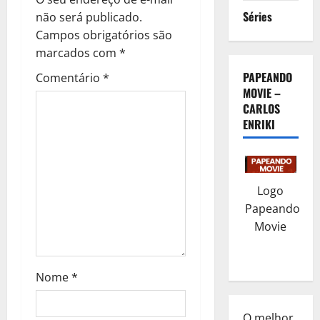
Séries
a
não será publicado.
Campos obrigatórios são
v
marcados com
*
i
PAPEANDO
Comentário
*
MOVIE –
g
CARLOS
ENRIKI
a
t
Logo
i
Papeando
o
Movie
n
Nome
*
O melhor