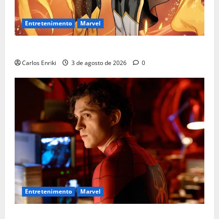
Entretenimento
Marvel
Quem é Sara Grey?
Carlos Enriki
3 de agosto de 2026
0
Entretenimento
Marvel
Homem-Aranha: Um Novo Dia supera US$ 1 bilhão