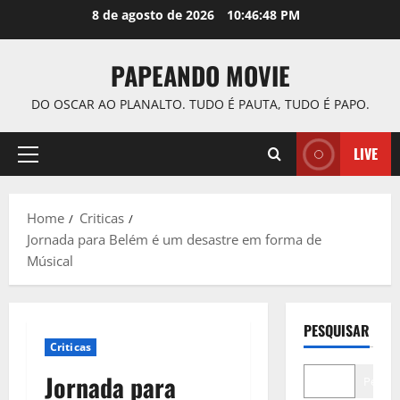
Skip
8 de agosto de 2026
10:46:49 PM
to
content
PAPEANDO MOVIE
DO OSCAR AO PLANALTO. TUDO É PAUTA, TUDO É PAPO.
LIVE
Primary
Menu
Home
Criticas
Jornada para Belém é um desastre em forma de
Músical
PESQUISAR
Criticas
Jornada para
Pesqui