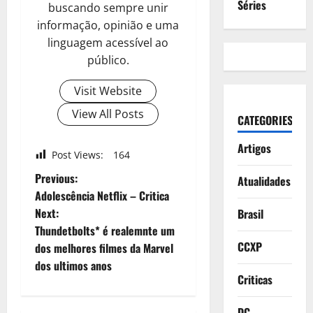
Séries
buscando sempre unir
informação, opinião e uma
linguagem acessível ao
público.
Visit Website
View All Posts
CATEGORIES
Artigos
Post Views:
164
P
Previous:
Atualidades
Adolescência Netflix – Critica
o
Next:
Brasil
Thundetbolts* é realemnte um
s
CCXP
dos melhores filmes da Marvel
t
dos ultimos anos
Criticas
n
DC