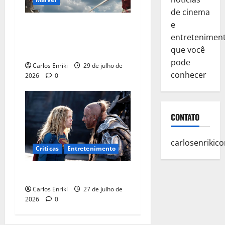
de cinema
e
Homem-Aranha: Um Novo
entretenimen
Dia é o melhor filme solo do
que você
herói no MCU
pode
Carlos Enriki
29 de julho de
conhecer
2026
0
CONTATO
carlosenriki
Criticas
Entretenimento
Critica | Supergirl
Carlos Enriki
27 de julho de
2026
0