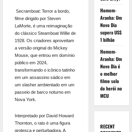
Homem-
Secramboat: Terror a bordo,
Aranha: Um
filme dirigido por Steven
Novo Dia
LaMorte, é uma reimaginação
supera US$
do clássico Steamboat Willie de
1 bilhão
1928. Os criadores aproveitam
a versão original do Mickey
Homem-
Mouse, que entrou em domínio
Aranha: Um
público em 2024,
Novo Dia é
transformando o icônico tatinho
o melhor
em um assassino sádico em
filme solo
um slasher ambientado em um
do herói no
passeio de barco noturno em
MCU
Nova York.
Interpretado por David Howard
Thornton, o rato é uma figura
RECENT
grotesca e perturbadora. A