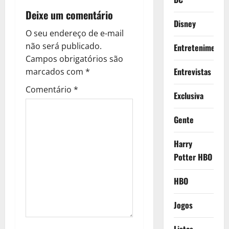
a
Deixe um comentário
Disney
v
O seu endereço de e-mail
não será publicado.
Entretenimento
i
Campos obrigatórios são
Entrevistas
g
marcados com
*
Comentário
*
a
Exclusiva
t
Gente
i
Harry
Potter HBO
o
n
HBO
Jogos