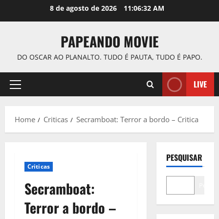
Skip
8 de agosto de 2026
11:06:33 AM
to
content
PAPEANDO MOVIE
DO OSCAR AO PLANALTO. TUDO É PAUTA, TUDO É PAPO.
LIVE
Primary
Menu
Home
Criticas
Secramboat: Terror a bordo – Critica
PESQUISAR
Criticas
Secramboat:
Pesqui
Terror a bordo –