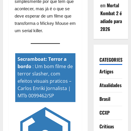
simplesmente por que tem que
em
Mortal
acontecer, mas já é o que se
Kombat 2 é
deve esperar de um filme que
adiado para
transforma o Mickey Mouse em
2026
um serial killer.
Secramboat: Terror a
CATEGORIES
bordo
:
Um bom filme de
Artigos
terror slasher, com
efeitos visuais praticos
–
Atualidades
Carlos Enriki Jornalista |
MTb 0099462/SP
Brasil
CCXP
Criticas