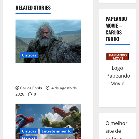
RELATED STORIES
PAPEANDO
MOVIE –
CARLOS
ENRIKI
Criticas
Logo
Critica | A Morte de Robin
Papeando
Hood
Movie
Carlos Enriki
4 de agosto de
2026
0
O melhor
site de
Criticas
Entretenimento
noticias
Marvel